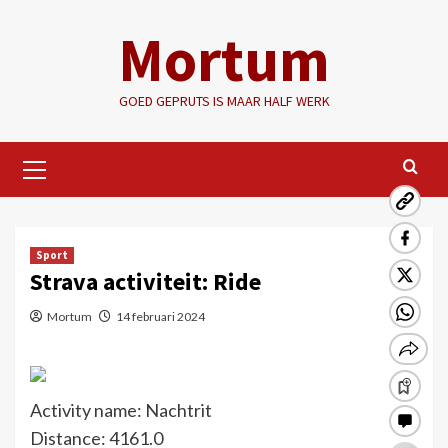
Ga
Mortum
naar
de
inhoud
GOED GEPRUTS IS MAAR HALF WERK
Primair
menu
Sport
Strava activiteit: Ride
Mortum
14 februari 2024
Activity name: Nachtrit
Distance: 4161.0