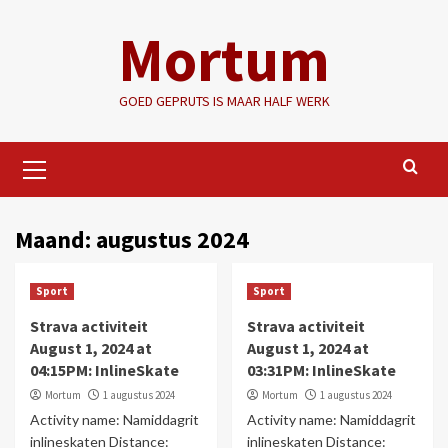
Ga
Mortum
naar
de
inhoud
GOED GEPRUTS IS MAAR HALF WERK
Primair
menu
Maand:
augustus 2024
Sport
Sport
Strava activiteit
Strava activiteit
August 1, 2024 at
August 1, 2024 at
04:15PM: InlineSkate
03:31PM: InlineSkate
Mortum
1 augustus 2024
Mortum
1 augustus 2024
Activity name: Namiddagrit
Activity name: Namiddagrit
inlineskaten Distance:
inlineskaten Distance: