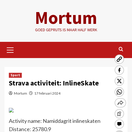
Ga
Mortum
naar
de
inhoud
GOED GEPRUTS IS MAAR HALF WERK
Primair
menu
Sport
Strava activiteit: InlineSkate
Mortum
17 februari 2024
Activity name: Namiddagrit inlineskaten
Distance: 25780.9