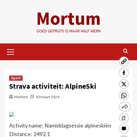
Ga
Mortum
naar
de
inhoud
GOED GEPRUTS IS MAAR HALF WERK
Primair
menu
Sport
Strava activiteit: AlpineSki
Mortum
10 maart 2024
Activity name: Namiddagsessie alpineskiën
Distance: 2492.1