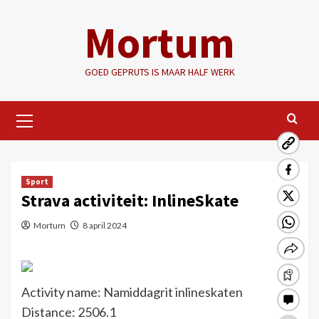
Ga
Mortum
naar
de
inhoud
GOED GEPRUTS IS MAAR HALF WERK
Primair
menu
Sport
Strava activiteit: InlineSkate
Mortum
8 april 2024
Activity name: Namiddagrit inlineskaten
Distance: 2506.1