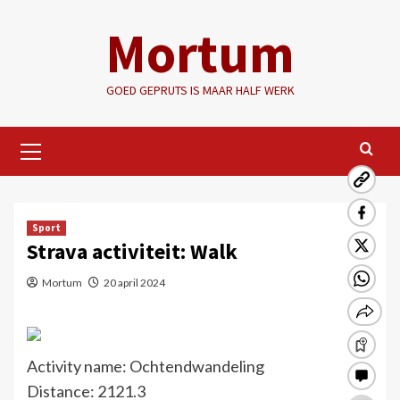
Ga
Mortum
naar
de
inhoud
GOED GEPRUTS IS MAAR HALF WERK
Primair
menu
Sport
Strava activiteit: Walk
Mortum
20 april 2024
Activity name: Ochtendwandeling
Distance: 2121.3