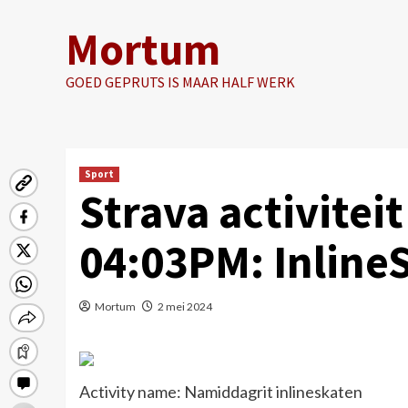
Ga
Mortum
naar
de
inhoud
GOED GEPRUTS IS MAAR HALF WERK
Sport
Strava activiteit
04:03PM: Inline
Mortum
2 mei 2024
Activity name: Namiddagrit inlineskaten