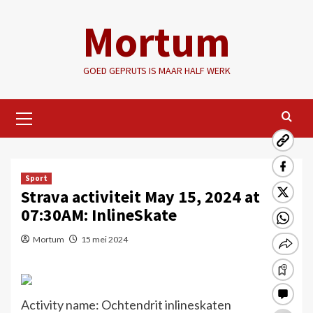
Ga
Mortum
naar
de
inhoud
GOED GEPRUTS IS MAAR HALF WERK
Primair
menu
Sport
Strava activiteit May 15, 2024 at
07:30AM: InlineSkate
Mortum
15 mei 2024
Activity name: Ochtendrit inlineskaten