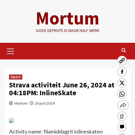
Ga
Mortum
naar
de
inhoud
GOED GEPRUTS IS MAAR HALF WERK
Primair
menu
Sport
Strava activiteit June 26, 2024 at
04:18PM: InlineSkate
Mortum
26 juni 2024
Activity name: Namiddagrit inlineskaten