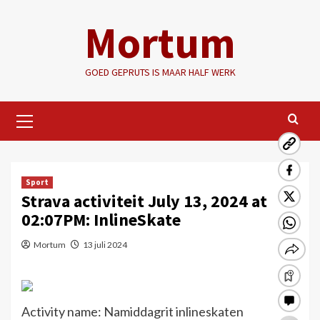
Ga
Mortum
naar
de
inhoud
GOED GEPRUTS IS MAAR HALF WERK
Primair
menu
Sport
Strava activiteit July 13, 2024 at
02:07PM: InlineSkate
Mortum
13 juli 2024
Activity name: Namiddagrit inlineskaten