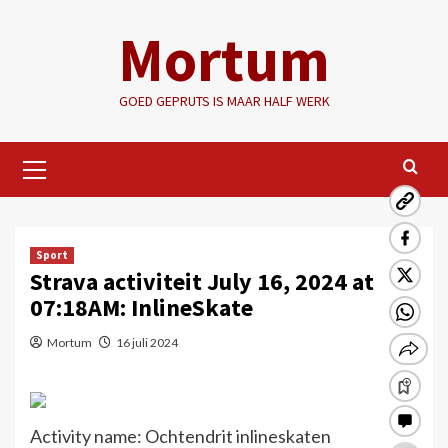
Ga
Mortum
naar
de
inhoud
GOED GEPRUTS IS MAAR HALF WERK
Primair
menu
Sport
Strava activiteit July 16, 2024 at
07:18AM: InlineSkate
Mortum
16 juli 2024
Activity name: Ochtendrit inlineskaten