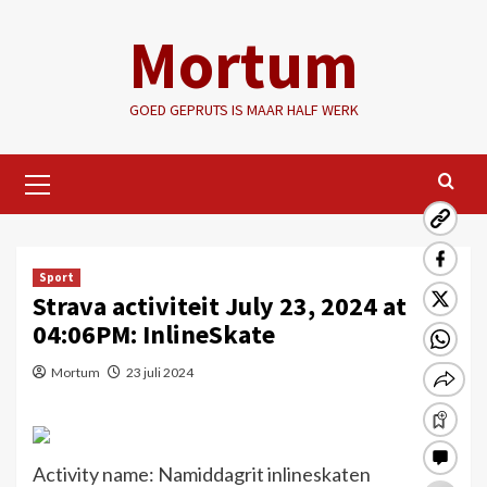
Ga
Mortum
naar
de
inhoud
GOED GEPRUTS IS MAAR HALF WERK
Primair
menu
Sport
Strava activiteit July 23, 2024 at
04:06PM: InlineSkate
Mortum
23 juli 2024
Activity name: Namiddagrit inlineskaten