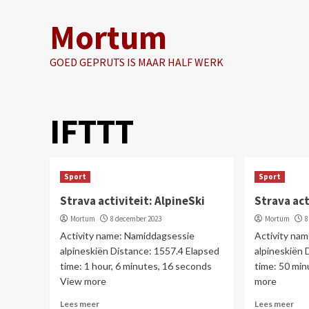
Ga
Mortum
naar
de
inhoud
GOED GEPRUTS IS MAAR HALF WERK
IFTTT
Sport
Sport
Strava activiteit: AlpineSki
Strava act
Mortum
8 december 2023
Mortum
8
Activity name: Namiddagsessie
Activity na
alpineskiën Distance: 1557.4 Elapsed
alpineskiën 
time: 1 hour, 6 minutes, 16 seconds
time: 50 mi
View more
more
Lees meer
Lees meer