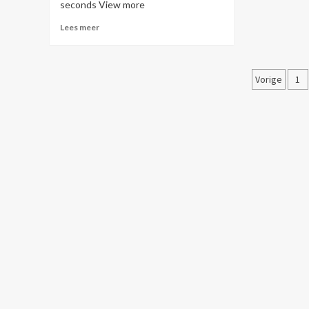
seconds View more
Lees meer
Berich
Vorige
1