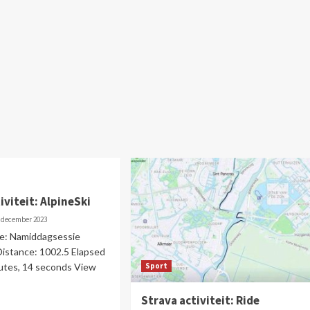
iviteit: AlpineSki
 december 2023
me: Namiddagsessie
Distance: 1002.5 Elapsed
nutes, 14 seconds View
Sport
Strava activiteit: Ride