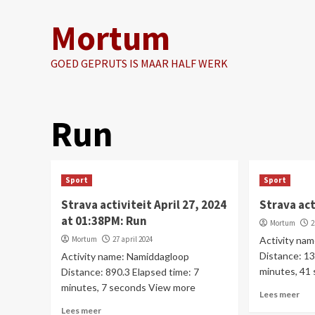
Ga
Mortum
naar
de
inhoud
GOED GEPRUTS IS MAAR HALF WERK
Run
Sport
Sport
Strava activiteit April 27, 2024
Strava act
at 01:38PM: Run
Mortum
2
Mortum
27 april 2024
Activity na
Distance: 13
Activity name: Namiddagloop
minutes, 41
Distance: 890.3 Elapsed time: 7
minutes, 7 seconds View more
Lees meer
Lees meer