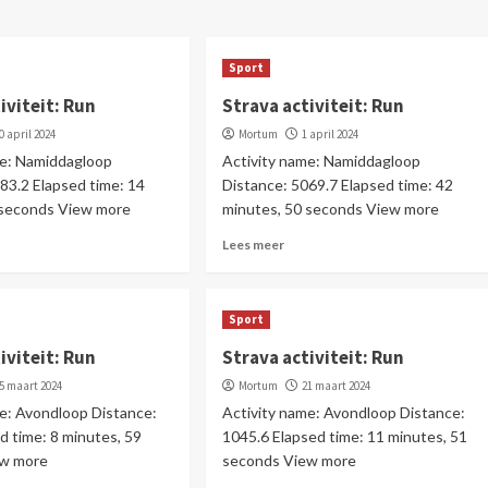
Sport
iviteit: Run
Strava activiteit: Run
0 april 2024
Mortum
1 april 2024
me: Namiddagloop
Activity name: Namiddagloop
83.2 Elapsed time: 14
Distance: 5069.7 Elapsed time: 42
 seconds View more
minutes, 50 seconds View more
Lees meer
Sport
iviteit: Run
Strava activiteit: Run
5 maart 2024
Mortum
21 maart 2024
me: Avondloop Distance:
Activity name: Avondloop Distance:
d time: 8 minutes, 59
1045.6 Elapsed time: 11 minutes, 51
ew more
seconds View more