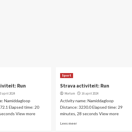
Sport
iviteit: Run
Strava activiteit: Run
3 april 2024
Mortum
16 april 2024
me: Namiddagloop
Activity name: Namiddagloop
72.1 Elapsed time: 20
Distance: 3230.0 Elapsed time: 29
 seconds View more
minutes, 28 seconds View more
Lees meer