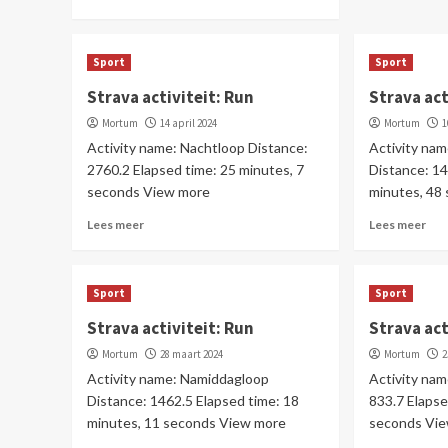
Sport
Sport
Strava activiteit: Run
Strava act
Mortum
14 april 2024
Mortum
1
Activity name: Nachtloop Distance:
Activity na
2760.2 Elapsed time: 25 minutes, 7
Distance: 14
seconds View more
minutes, 48
Lees meer
Lees meer
Sport
Sport
Strava activiteit: Run
Strava act
Mortum
28 maart 2024
Mortum
2
Activity name: Namiddagloop
Activity na
Distance: 1462.5 Elapsed time: 18
833.7 Elapse
minutes, 11 seconds View more
seconds Vi